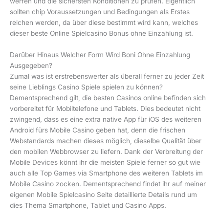
werfen und die sichersten Konditionen zu prüfen. Eigentlich
sollten chip Voraussetzungen und Bedingungen als Erstes
reichen werden, da über diese bestimmt wird kann, welches
dieser beste Online Spielcasino Bonus ohne Einzahlung ist.
Darüber Hinaus Welcher Form Wird Boni Ohne Einzahlung
Ausgegeben?
Zumal was ist erstrebenswerter als überall ferner zu jeder Zeit
seine Lieblings Casino Spiele spielen zu können?
Dementsprechend gilt, die besten Casinos online befinden sich
vorbereitet für Mobiltelefone und Tablets. Dies bedeutet nicht
zwingend, dass es eine extra native App für iOS des weiteren
Android fürs Mobile Casino geben hat, denn die frischen
Webstandards machen dieses möglich, dieselbe Qualität über
den mobilen Webbrowser zu liefern. Dank der Verbreitung der
Mobile Devices könnt ihr die meisten Spiele ferner so gut wie
auch alle Top Games via Smartphone des weiteren Tablets im
Mobile Casino zocken. Dementsprechend findet ihr auf meiner
eigenen Mobile Spielcasino Seite detaillierte Details rund um
dies Thema Smartphone, Tablet und Casino Apps.