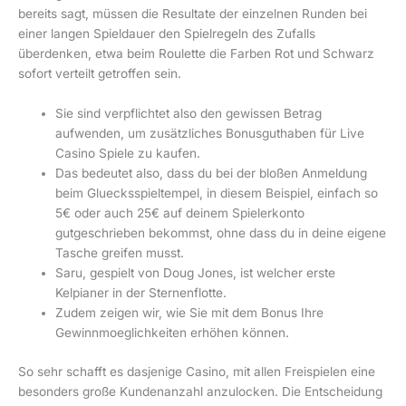
bereits sagt, müssen die Resultate der einzelnen Runden bei
einer langen Spieldauer den Spielregeln des Zufalls
überdenken, etwa beim Roulette die Farben Rot und Schwarz
sofort verteilt getroffen sein.
Sie sind verpflichtet also den gewissen Betrag
aufwenden, um zusätzliches Bonusguthaben für Live
Casino Spiele zu kaufen.
Das bedeutet also, dass du bei der bloßen Anmeldung
beim Gluecksspieltempel, in diesem Beispiel, einfach so
5€ oder auch 25€ auf deinem Spielerkonto
gutgeschrieben bekommst, ohne dass du in deine eigene
Tasche greifen musst.
Saru, gespielt von Doug Jones, ist welcher erste
Kelpianer in der Sternenflotte.
Zudem zeigen wir, wie Sie mit dem Bonus Ihre
Gewinnmoeglichkeiten erhöhen können.
So sehr schafft es dasjenige Casino, mit allen Freispielen eine
besonders große Kundenanzahl anzulocken. Die Entscheidung