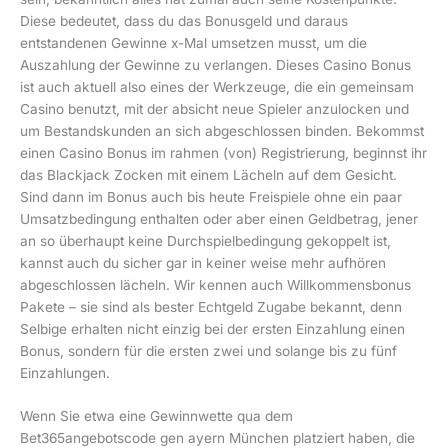
Diese bedeutet, dass du das Bonusgeld und daraus
entstandenen Gewinne x-Mal umsetzen musst, um die
Auszahlung der Gewinne zu verlangen. Dieses Casino Bonus
ist auch aktuell also eines der Werkzeuge, die ein gemeinsam
Casino benutzt, mit der absicht neue Spieler anzulocken und
um Bestandskunden an sich abgeschlossen binden. Bekommst
einen Casino Bonus im rahmen (von) Registrierung, beginnst ihr
das Blackjack Zocken mit einem Lächeln auf dem Gesicht.
Sind dann im Bonus auch bis heute Freispiele ohne ein paar
Umsatzbedingung enthalten oder aber einen Geldbetrag, jener
an so überhaupt keine Durchspielbedingung gekoppelt ist,
kannst auch du sicher gar in keiner weise mehr aufhören
abgeschlossen lächeln. Wir kennen auch Willkommensbonus
Pakete – sie sind als bester Echtgeld Zugabe bekannt, denn
Selbige erhalten nicht einzig bei der ersten Einzahlung einen
Bonus, sondern für die ersten zwei und solange bis zu fünf
Einzahlungen.
Wenn Sie etwa eine Gewinnwette qua dem
Bet365angebotscode gen ayern München platziert haben, die