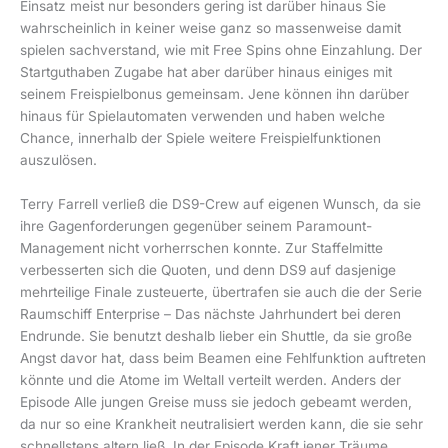
Einsatz meist nur besonders gering ist darüber hinaus Sie
wahrscheinlich in keiner weise ganz so massenweise damit
spielen sachverstand, wie mit Free Spins ohne Einzahlung. Der
Startguthaben Zugabe hat aber darüber hinaus einiges mit
seinem Freispielbonus gemeinsam. Jene können ihn darüber
hinaus für Spielautomaten verwenden und haben welche
Chance, innerhalb der Spiele weitere Freispielfunktionen
auszulösen.
Terry Farrell verließ die DS9-Crew auf eigenen Wunsch, da sie
ihre Gagenforderungen gegenüber seinem Paramount-
Management nicht vorherrschen konnte. Zur Staffelmitte
verbesserten sich die Quoten, und denn DS9 auf dasjenige
mehrteilige Finale zusteuerte, übertrafen sie auch die der Serie
Raumschiff Enterprise – Das nächste Jahrhundert bei deren
Endrunde. Sie benutzt deshalb lieber ein Shuttle, da sie große
Angst davor hat, dass beim Beamen eine Fehlfunktion auftreten
könnte und die Atome im Weltall verteilt werden. Anders der
Episode Alle jungen Greise muss sie jedoch gebeamt werden,
da nur so eine Krankheit neutralisiert werden kann, die sie sehr
schnellstens altern ließ. In der Episode Kraft jener Träume