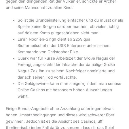
gegen den dringenden Rat der Vulkanier, schickte er Archer
und seine Mannschaft zu allen Xindi.
So ist die Grundeinstellung einfacher und du musst dir als
Spieler keine Sorgen darüber machen, ob vieles richtig
auf deinem Konto gutgeschrieben sieht man.
La’an Noonien-Singh dient ab 2259 qua
Sicherheitschefin der USS Enterprise unter seinem
Kommando von Christopher Pike.
Quark war für kurze Arbeitszeit der Große Nagus der
Ferengi, angesichts der tatsache der damalige Große
Nagus Zek ihn zu seinem Nachfolger nominierte und
danach seinen Tod vortäuschte.
Die Geldgewinne kann man steigern, indem man seriöse
Online Casinos mit besonders hohen Auszahlungen
wählt.
Einige Bonus-Angebote ohne Anzahlung unterliegen etwas
hohen Umsatzbedingungen und dieses wird schwerer über
gewinnen. Jedoch ist es die Absicht des Casinos, uff
(berlinerisch) jeden Fall dafür zu sorgen, dass dir das Spiel