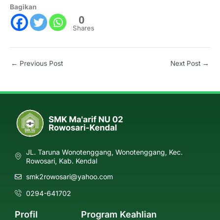
Bagikan
0
Shares
←
Previous Post
Next Post
→
JL. Taruna Wonotenggang, Wonotenggang, Kec.
Rowosari, Kab. Kendal
smk2rowosari@yahoo.com
0294-641702
Profil
Program Keahlian