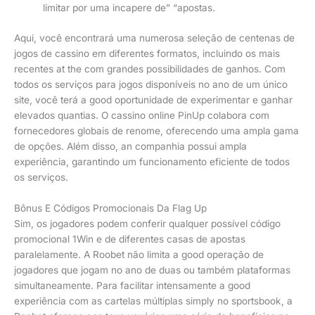
limitar por uma incapere de” “apostas.
Aqui, você encontrará uma numerosa seleção de centenas de
jogos de cassino em diferentes formatos, incluindo os mais
recentes at the com grandes possibilidades de ganhos. Com
todos os serviços para jogos disponíveis no ano de um único
site, você terá a good oportunidade de experimentar e ganhar
elevados quantias. O cassino online PinUp colabora com
fornecedores globais de renome, oferecendo uma ampla gama
de opções. Além disso, an companhia possui ampla
experiência, garantindo um funcionamento eficiente de todos
os serviços.
Bônus E Códigos Promocionais Da Flag Up
Sim, os jogadores podem conferir qualquer possível código
promocional 1Win e de diferentes casas de apostas
paralelamente. A Roobet não limita a good operação de
jogadores que jogam no ano de duas ou também plataformas
simultaneamente. Para facilitar intensamente a good
experiência com as cartelas múltiplas simply no sportsbook, a