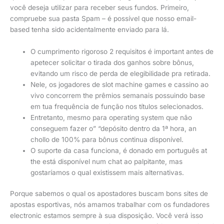
você deseja utilizar para receber seus fundos. Primeiro,
compruebe sua pasta Spam – é possível que nosso email-
based tenha sido acidentalmente enviado para lá.
O cumprimento rigoroso 2 requisitos é important antes de
apetecer solicitar o tirada dos ganhos sobre bônus,
evitando um risco de perda de elegibilidade pra retirada.
Nele, os jogadores de slot machine games e cassino ao
vivo concorrem the prêmios semanais possuindo base
em tua frequência de função nos títulos selecionados.
Entretanto, mesmo para operating system que não
conseguem fazer o” “depósito dentro da 1ª hora, an
chollo de 100% para bônus continua disponível.
O suporte da casa funciona, é donado em português at
the está disponível num chat ao palpitante, mas
gostaríamos o qual existissem mais alternativas.
Porque sabemos o qual os apostadores buscam bons sites de
apostas esportivas, nós amamos trabalhar com os fundadores
electronic estamos sempre à sua disposição. Você verá isso