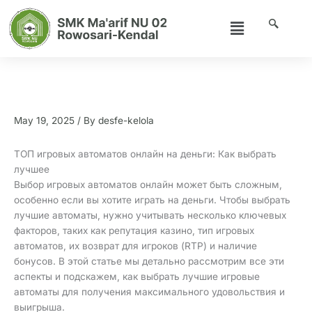
Skip
Menu
to
content
ТОП игровых автоматов онлайн на
деньги: Как выбрать лучшее
May 19, 2025
/ By
desfe-kelola
ТОП игровых автоматов онлайн на деньги: Как выбрать
лучшее
Выбор игровых автоматов онлайн может быть сложным,
особенно если вы хотите играть на деньги. Чтобы выбрать
лучшие автоматы, нужно учитывать несколько ключевых
факторов, таких как репутация казино, тип игровых
автоматов, их возврат для игроков (RTP) и наличие
бонусов. В этой статье мы детально рассмотрим все эти
аспекты и подскажем, как выбрать лучшие игровые
автоматы для получения максимального удовольствия и
выигрыша.