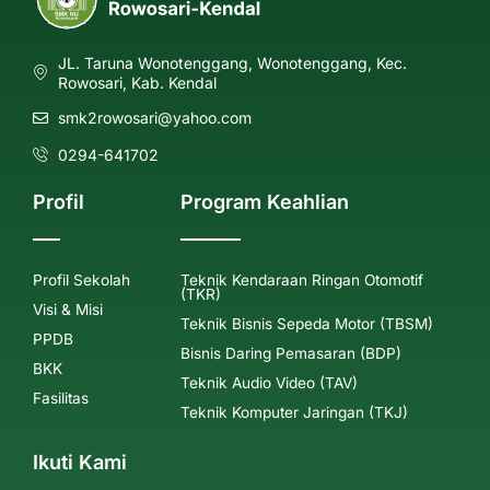
JL. Taruna Wonotenggang, Wonotenggang, Kec.
Rowosari, Kab. Kendal
smk2rowosari@yahoo.com
0294-641702
Profil
Program Keahlian
Profil Sekolah
Teknik Kendaraan Ringan Otomotif
(TKR)
Visi & Misi
Teknik Bisnis Sepeda Motor (TBSM)
PPDB
Bisnis Daring Pemasaran (BDP)
BKK
Teknik Audio Video (TAV)
Fasilitas
Teknik Komputer Jaringan (TKJ)
Ikuti Kami