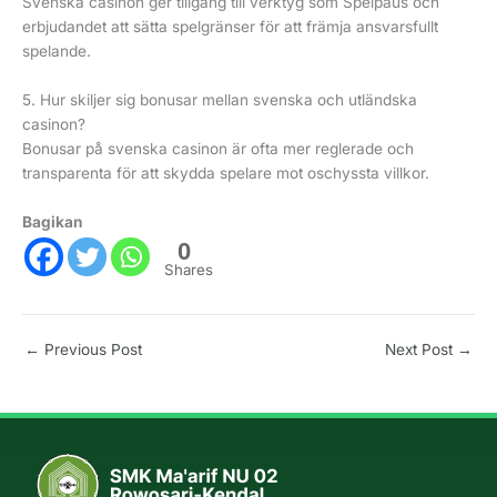
Svenska casinon ger tillgång till verktyg som Spelpaus och
erbjudandet att sätta spelgränser för att främja ansvarsfullt
spelande.
5. Hur skiljer sig bonusar mellan svenska och utländska
casinon?
Bonusar på svenska casinon är ofta mer reglerade och
transparenta för att skydda spelare mot oschyssta villkor.
Bagikan
0
Shares
←
Previous Post
Next Post
→