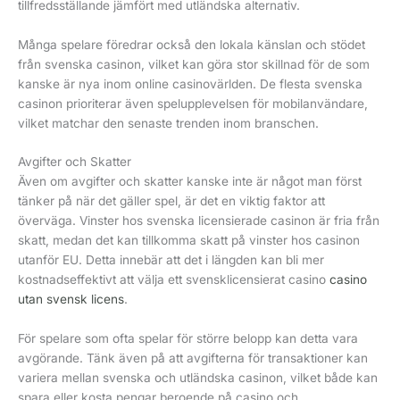
tillfredsställande jämfört med utländska alternativ.
Många spelare föredrar också den lokala känslan och stödet
från svenska casinon, vilket kan göra stor skillnad för de som
kanske är nya inom online casinovärlden. De flesta svenska
casinon prioriterar även spelupplevelsen för mobilanvändare,
vilket matchar den senaste trenden inom branschen.
Avgifter och Skatter
Även om avgifter och skatter kanske inte är något man först
tänker på när det gäller spel, är det en viktig faktor att
överväga. Vinster hos svenska licensierade casinon är fria från
skatt, medan det kan tillkomma skatt på vinster hos casinon
utanför EU. Detta innebär att det i längden kan bli mer
kostnadseffektivt att välja ett svensklicensierat casino
casino
utan svensk licens
.
För spelare som ofta spelar för större belopp kan detta vara
avgörande. Tänk även på att avgifterna för transaktioner kan
variera mellan svenska och utländska casinon, vilket både kan
spara eller kosta pengar beroende på casino och