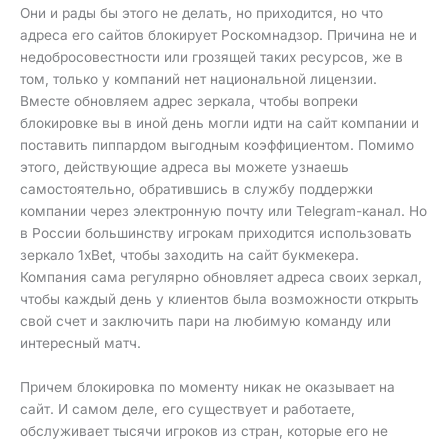
Они и рады бы этого не делать, но приходится, но что
адреса его сайтов блокирует Роскомнадзор. Причина не и
недобросовестности или грозящей таких ресурсов, же в
том, только у компаний нет национальной лицензии.
Вместе обновляем адрес зеркала, чтобы вопреки
блокировке вы в иной день могли идти на сайт компании и
поставить пиппардом выгодным коэффициентом. Помимо
этого, действующие адреса вы можете узнаешь
самостоятельно, обратившись в службу поддержки
компании через электронную почту или Telegram-канал. Но
в России большинству игрокам приходится использовать
зеркало 1xBet, чтобы заходить на сайт букмекера.
Компания сама регулярно обновляет адреса своих зеркал,
чтобы каждый день у клиентов была возможности открыть
свой счет и заключить пари на любимую команду или
интересный матч.
Причем блокировка по моменту никак не оказывает на
сайт. И самом деле, его существует и работаете,
обслуживает тысячи игроков из стран, которые его не