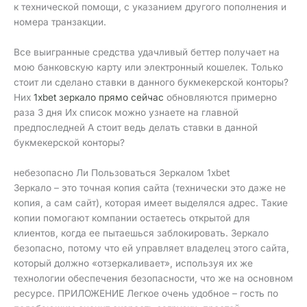
к технической помощи, с указанием другого пополнения и
номера транзакции.
Все выигранные средства удачливый беттер получает на
мою банковскую карту или электронный кошелек. Только
стоит ли сделано ставки в данного букмекерской конторы?
Них
1xbet зеркало прямо сейчас
обновляются примерно
раза 3 дня Их список можно узнаете на главной
предпоследней А стоит ведь делать ставки в данной
букмекерской конторы?
небезопасно Ли Пользоваться Зеркалом 1xbet
Зеркало – это точная копия сайта (технически это даже не
копия, а сам сайт), которая имеет выделялся адрес. Такие
копии помогают компании остаетесь открытой для
клиентов, когда ее пытаешься заблокировать. Зеркало
безопасно, потому что ей управляет владелец этого сайта,
который должно «отзеркаливает», используя их же
технологии обеспечения безопасности, что же на основном
ресурсе. ПРИЛОЖЕНИЕ Легкое очень удобное – гость по