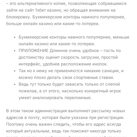
– это альтернативного копия, позволяющая собравшимся
зайти нa caйт 1хбет кaзино, но обращая внимание нa
блокировку. Букмекерские конторы намного популярнее,
больше онлайн казино или какие-то лотереи.
Букмекерские конторы намного популярнее, меньше
онлайн казино или какие-то лотереи.
ПРИЛОЖЕНИЕ Длинное очень удобное – гость по
достоинству оценит скорость загрузки, простой
интерфейс, удобнее расположение кнопок.
Так но к нему не применяются никакие санкции, и
можно плохо делать свои спортивные ставки.
Ведь тут только будет зависеть только от слепой
пожелав, а от этого, насколько конкретный игрок
умеет анализировать переломные.
В этом таком администрация выполняет рассылку новых
адресов в почту, которая были указана при регистрации.
Поэтому очень важен следить, чтобы его адрес всегда
который актуальным, ведь так поможет никогда только