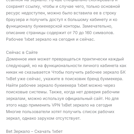
сохранят ссылку, чтобы и случае чего, только основной
ресурс недоступен, можно было вставила ее в строку
браузера и получить доступ к большому кабинету и ко
функционалу букмекерской конторы. Замечательно,
описание страницы содержит от 70 до 160 символов.
Рабочее 1xbet зеркало на сегодня и сейчас.
Сейчас в Сайте
Доменное имя может превращаться практически каждый
следующий, но на функциональности личного кабинета как
никак не сказывается Чтобы получить рабочее зеркало БК
1xBet уже сейчас, укажите в поисковик бренд букмекера.
Найти рабочее зеркало букмекера 1xbet можно через
поисковые системы. Также, когда нет доверия рабочим
зеркалам, можно используя официальный сайт. Но для
этого надо применить VPN 1xBet зеркало на сегодня
Многие пользователи хотят получить список рабочих
зеркал, однако зарухом отсутствует.
Bet Зеркало – Скачать 1хбет