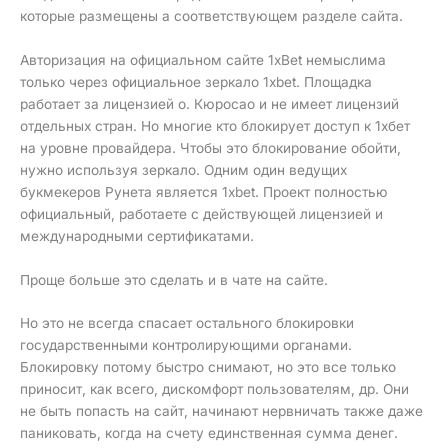
которые размещены а соответствующем разделе сайта.
Авторизация на официальном сайте 1xBet немыслима
только через официальное зеркало 1xbet. Площадка
работает за лицензией о. Кюpocao и не имеет лицензий
отдельных стран. Но многие кто блокирует доступ к 1хбет
на уровне провайдера. Чтобы это блокирование обойти,
нужно используя зеркало. Одним один ведущих
букмекеров Рунета является 1xbet. Проект полностью
официальный, работаете с действующей лицензией и
международными сертификатами.
Проще больше это сделать и в чате на сайте.
Но это не всегда спасает остального блокировки
государственными контролирующими органами.
Блокировку потому быстро снимают, но это все только
приносит, как всего, дискомфорт пользователям, др. Они
не быть попасть на сайт, начинают нервничать также даже
паниковать, когда на счету единственная сумма денег.