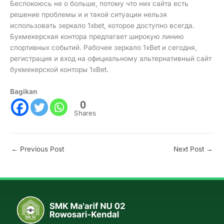
Беспокоюсь не о больше, потому что них сайта есть
решение проблемы и и такой ситуации нельзя
использовать зеркало 1xbet, которое доступно всегда.
Букмекерская контора предлагает широкую линию
спортивных событий. Рабочее зеркало 1xBet и сегодня,
регистрация и вход на официальному альтернативный сайт
букмекерской конторы 1xBet.
Bagikan
0
Shares
←
Previous Post
Next Post
→