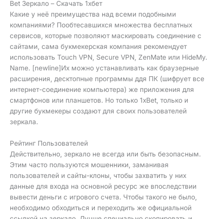
Bet Зеркало – Скачать 1хбет
Какие у неё преимущества над всеми подобными
компаниями? Пообтесавшихся множества бесплатных
сервисов, которые позволяют маскировать соединение с
сайтами, сама букмекерская компания рекомендует
использовать Touch VPN, Secure VPN, ZenMate или HideMy.
Name. [newline]Их можно устанавливать как браузерные
расширения, десктопные программы ддя ПК (шифрует все
интернет-соединение компьютера) же приложения для
смартфонов или планшетов. Но только 1xBet, только и
другие букмекеры создают для своих пользователей
зеркала.
Рейтинг Пользователей
Действительно, зеркало не всегда или быть безопасным.
Этим часто пользуются мошенники, заманивая
пользователей и сайты-клоны, чтобы захватить у них
данные для входа на основной ресурс же впоследствии
вывести деньги с игрового счета. Чтобы такого не было,
необходимо обходиться и переходить же официальной
ссылкой на зеркало. Лучше специально скопировать и