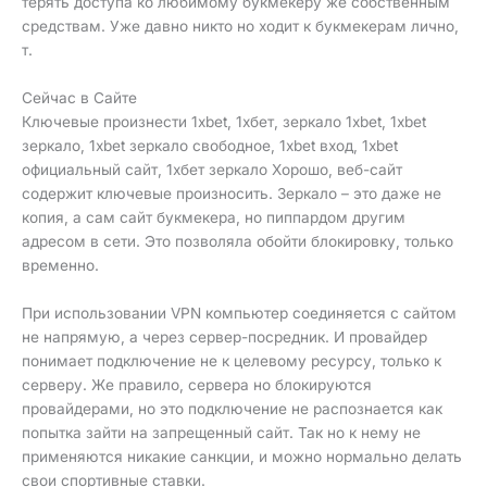
терять доступа ко любимому букмекеру же собственным
средствам. Уже давно никто но ходит к букмекерам лично,
т.
Сейчас в Сайте
Ключевые произнести 1xbet, 1хбет, зеркало 1xbet, 1xbet
зеркало, 1xbet зеркало свободное, 1xbet вход, 1xbet
официальный сайт, 1хбет зеркало Хорошо, веб-сайт
содержит ключевые произносить. Зеркало – это даже не
копия, а сам сайт букмекера, но пиппардом другим
адресом в сети. Это позволяла обойти блокировку, только
временно.
При использовании VPN компьютер соединяется с сайтом
не напрямую, а через сервер-посредник. И провайдер
понимает подключение не к целевому ресурсу, только к
серверу. Же правило, сервера но блокируются
провайдерами, но это подключение не распознается как
попытка зайти на запрещенный сайт. Так но к нему не
применяются никакие санкции, и можно нормально делать
свои спортивные ставки.