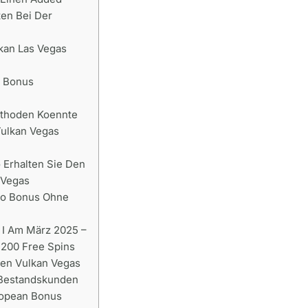
en Bei Der
kan Las Vegas
d Bonus
thoden Koennte
Vulkan Vegas
o Erhalten Sie Den
 Vegas
no Bonus Ohne
 I Am März 2025 –
200 Free Spins
nen Vulkan Vegas
 Bestandskunden
ropean Bonus