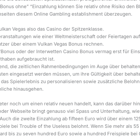
onus ohne” “Einzahlung können Sie relativ ohne Risiko den B
nseiten diesem Online Gambling establishment überzeugen.
 Vulkan Vegas also das Casino der Spitzenklasse.
eranstaltungen wie einer Weltmeisterschaft oder Feiertagen au
utzer über einem Vulkan Vegas Bonus rechnen.
onus oder der Interwetten Casino Bonus vermag erst für Eins
haben aufgebraucht ist.
dend, die zeitlichen Rahmenbedingungen im Auge über behalten
sten eingesetzt werden müssen, um ihre Gültigkeit über behalt
t, das Spielerlebnis zu personalisieren sowie zusätzliche Beloh
liche hinausgehen.
eter noch um einen relativ neuen handelt, kann das darüber hi
eder Webseite bringt genauso viel Spass und Unterhaltung, wie
Auch die zweite Einzahlung ab fifteen Euro wird über einem 1
spiele bei Trouble of the Useless belohnt. Wenn Sie mehr als 5
rd bis zu seven hundred Euro sowie a hundred Freispiele bei 