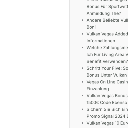
Bonus Für Sportwett
Anmeldung The?
Andere Beliebte Vul
Boni
Vulkan Vegas Adde
Informationen
Welche Zahlungsme
Ich Für Living Area 
Benefit Verwenden?
Schritt Your Five: S
Bonus Unter Vulkan
Vegas On Line Casi
Einzahlung
Vulkan Vegas Bonus
1500€ Code Ebenso 
Sichern Sie Sich Ei
Promo Signal 2024
Vulkan Vegas 10 Eu