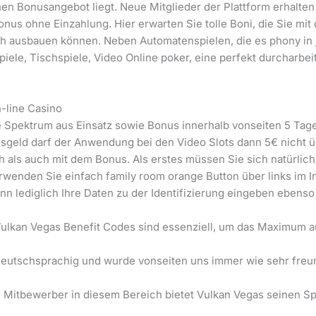
en Bonusangebot liegt. Neue Mitglieder der Plattform erhalten 
nus ohne Einzahlung. Hier erwarten Sie tolle Boni, die Sie mi
h ausbauen können. Neben Automatenspielen, die es phony in je
piele, Tischspiele, Video Online poker, eine perfekt durcharbei
-line Casino
 Spektrum aus Einsatz sowie Bonus innerhalb vonseiten 5 Tag
sgeld darf der Anwendung bei den Video Slots dann 5€ nicht ü
h als auch mit dem Bonus. Als erstes müssen Sie sich natürlich
erwenden Sie einfach family room orange Button über links im I
n lediglich Ihre Daten zu der Identifizierung eingeben ebenso
ulkan Vegas Benefit Codes sind essenziell, um das Maximum 
deutschsprachig und wurde vonseiten uns immer wie sehr freu
n Mitbewerber in diesem Bereich bietet Vulkan Vegas seinen Sp