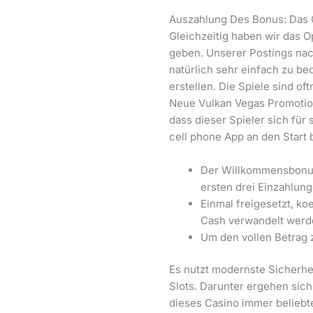
Auszahlung Des Bonus: Das G
Gleichzeitig haben wir das O
geben. Unserer Postings nach
natürlich sehr einfach zu be
erstellen. Die Spiele sind of
Neue Vulkan Vegas Promotione
dass dieser Spieler sich für
cell phone App an den Start 
Der Willkommensbonus
ersten drei Einzahlung
Einmal freigesetzt, ko
Cash verwandelt werd
Um den vollen Betrag 
Es nutzt modernste Sicherhei
Slots. Darunter ergehen sic
dieses Casino immer beliebte