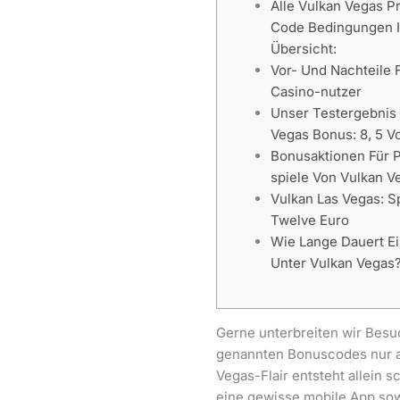
Alle Vulkan Vegas 
Code Bedingungen 
Übersicht:
Vor- Und Nachteile 
Casino-nutzer
Unser Testergebnis
Vegas Bonus: 8, 5 V
Bonusaktionen Für 
spiele Von Vulkan V
Vulkan Las Vegas: S
Twelve Euro
Wie Lange Dauert E
Unter Vulkan Vegas
Gerne unterbreiten wir Besuc
genannten Bonuscodes nur akt
Vegas-Flair entsteht allein 
eine gewisse mobile App sowi