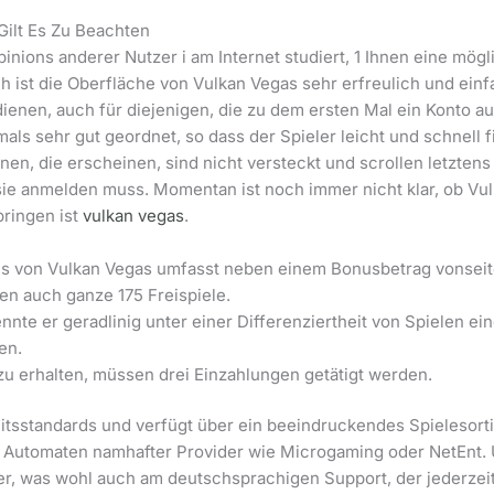
ilt Es Zu Beachten
pinions anderer Nutzer i am Internet studiert, 1 Ihnen eine mö
 ist die Oberfläche von Vulkan Vegas sehr erfreulich und einf
dienen, auch für diejenigen, die zu dem ersten Mal ein Konto a
tmals sehr gut geordnet, so dass der Spieler leicht und schnell 
n, die erscheinen, sind nicht versteckt und scrollen letztens
 sie anmelden muss. Momentan ist noch immer nicht klar, ob Vul
bringen ist
vulkan vegas
.
 von Vulkan Vegas umfasst neben einem Bonusbetrag vonseite
en auch ganze 175 Freispiele.
ennte er geradlinig unter einer Differenziertheit von Spielen e
en.
zu erhalten, müssen drei Einzahlungen getätigt werden.
tsstandards und verfügt über ein beeindruckendes Spielesortim
h Automaten namhafter Provider wie Microgaming oder NetEnt. 
r, was wohl auch am deutschsprachigen Support, der jederzeit 