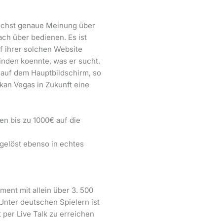
glichst genaue Meinung über
ach über bedienen. Es ist
uf ihrer solchen Website
finden koennte, was er sucht.
 auf dem Hauptbildschirm, so
kan Vegas in Zukunft eine
n bis zu 1000€ auf die
ingelöst ebenso in echtes
ent mit allein über 3. 500
Unter deutschen Spielern ist
per Live Talk zu erreichen