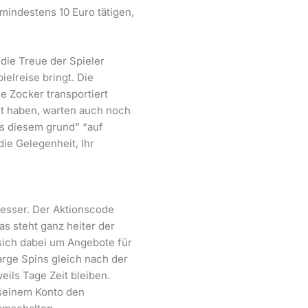
 mindestens 10 Euro tätigen,
die Treue der Spieler
elreise bringt. Die
e Zocker transportiert
t haben, warten auch noch
us diesem grund” “auf
ie Gelegenheit, Ihr
besser. Der Aktionscode
s steht ganz heiter der
sich dabei um Angebote für
rge Spins gleich nach der
ls Tage Zeit bleiben.
 seinem Konto den