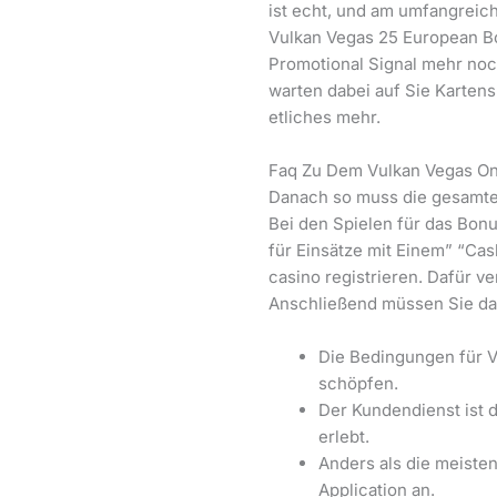
ist echt, und am umfangreich
Vulkan Vegas 25 European Bo
Promotional Signal mehr noc
warten dabei auf Sie Kartens
etliches mehr.
Faq Zu Dem Vulkan Vegas On
Danach so muss die gesamte
Bei den Spielen für das Bonu
für Einsätze mit Einem” “Cas
casino registrieren. Dafür v
Anschließend müssen Sie dan
Die Bedingungen für V
schöpfen.
Der Kundendienst ist 
erlebt.
Anders als die meiste
Application an.