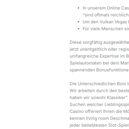
In unserem Online Cas
“sind oftmals reichlic
Um den Vulkan Vegas L
Für viele Menschen sin
Diese sorgfältig ausgewählt
jetzt unentgeltlich oder reg
umfangreiche Expertise im B
Spielautomaten bei dem Mark
spannenden Bonusfunktionen 
Die Unterschiedlichen Boni 
Wir arbeiten durch den best
haben wir sowohl Klassiker”
Suchen welcher Lieblingsspie
Casino offeriert Ihnen die Mö
kennen living room Geschmac
jeder beliebtesten Slot-Spie