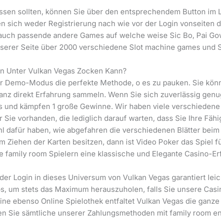
essen sollten, können Sie über den entsprechendem Button im 
en sich weder Registrierung nach wie vor der Login vonseiten 
s auch passende andere Games auf welche weise Sic Bo, Pai G
serer Seite über 2000 verschiedene Slot machine games und S
an Unter Vulkan Vegas Zocken Kann?
nser Demo-Modus die perfekte Methode, o es zu pauken. Sie kön
ganz direkt Erfahrung sammeln. Wenn Sie sich zuverlässig genu
s und kämpfen 1 große Gewinne. Wir haben viele verschiedene
 Sie vorhanden, die lediglich darauf warten, dass Sie Ihre Fähi
l dafür haben, wie abgefahren die verschiedenen Blätter beim
Ziehen der Karten besitzen, dann ist Video Poker das Spiel fü
sie family room Spielern eine klassische und Elegante Casino-E
jeder Login in dieses Universum von Vulkan Vegas garantiert leic
ps, um stets das Maximum herauszuholen, falls Sie unsere Casi
ine ebenso Online Spielothek entfaltet Vulkan Vegas die ganze
en Sie sämtliche unserer Zahlungsmethoden mit family room 