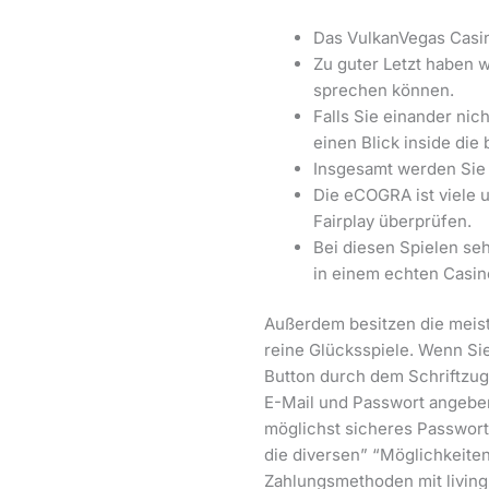
Das VulkanVegas Casino
Zu guter Letzt haben w
sprechen können.
Falls Sie einander nic
einen Blick inside die
Insgesamt werden Sie 
Die eCOGRA ist viele 
Fairplay überprüfen.
Bei diesen Spielen seh
in einem echten Casino
Außerdem besitzen die meiste
reine Glücksspiele. Wenn Si
Button durch dem Schriftzug 
E-Mail und Passwort angeben
möglichst sicheres Passwort 
die diversen” “Möglichkeiten
Zahlungsmethoden mit livin