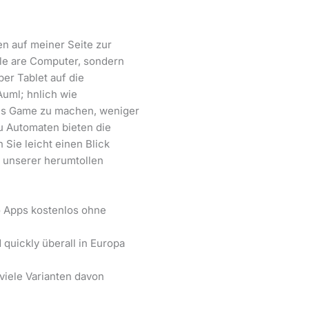
n auf meiner Seite zur
le are Computer, sondern
er Tablet auf die
Auml; hnlich wie
lles Game zu machen, weniger
u Automaten bieten die
Sie leicht einen Blick
 unserer herumtollen
o Apps kostenlos ohne
quickly überall in Europa
viele Varianten davon