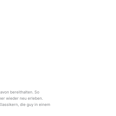
davon bereithalten. So
mer wieder neu erleben.
lassikern, die guy in einem