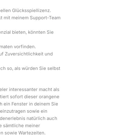
ellen Glücksspiellizenz.
rekt mit meinem Support-Team
enzial bieten, könnten Sie
maten vorfinden.
f Zuversichtlichkeit und
ch so, als würden Sie selbst
eler interessanter macht als
iert sofort dieser orangene
h ein Fenster in deinem Sie
 einzutragen sowie ein
denerlebnis natürlich auch
ie sämtliche meiner
n sowie Wartezeiten.