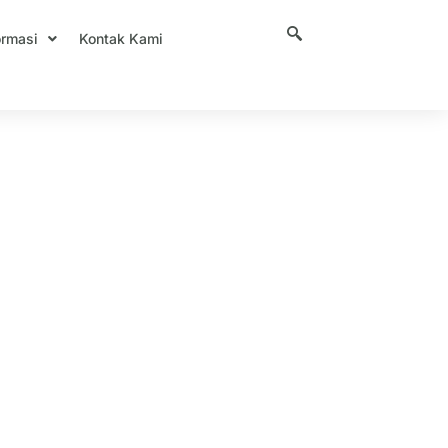
ormasi
Kontak Kami
eren Und Bonus