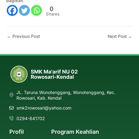
Bagikan
0
Shares
←
Previous Post
Next Post
→
JL. Taruna Wonotenggang, Wonotenggang, Kec.
Rowosari, Kab. Kendal
smk2rowosari@yahoo.com
0294-641702
Profil
Program Keahlian