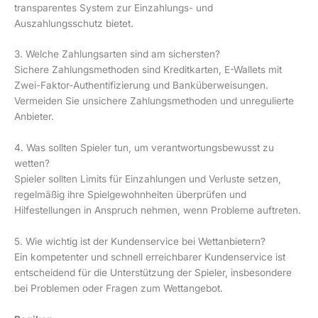
transparentes System zur Einzahlungs- und
Auszahlungsschutz bietet.
3. Welche Zahlungsarten sind am sichersten?
Sichere Zahlungsmethoden sind Kreditkarten, E-Wallets mit
Zwei-Faktor-Authentifizierung und Banküberweisungen.
Vermeiden Sie unsichere Zahlungsmethoden und unregulierte
Anbieter.
4. Was sollten Spieler tun, um verantwortungsbewusst zu
wetten?
Spieler sollten Limits für Einzahlungen und Verluste setzen,
regelmäßig ihre Spielgewohnheiten überprüfen und
Hilfestellungen in Anspruch nehmen, wenn Probleme auftreten.
5. Wie wichtig ist der Kundenservice bei Wettanbietern?
Ein kompetenter und schnell erreichbarer Kundenservice ist
entscheidend für die Unterstützung der Spieler, insbesondere
bei Problemen oder Fragen zum Wettangebot.