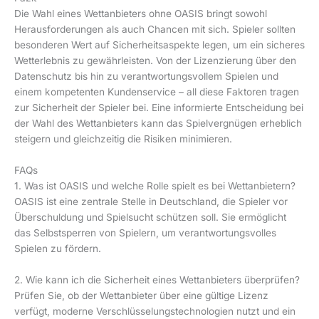
Die Wahl eines Wettanbieters ohne OASIS bringt sowohl
Herausforderungen als auch Chancen mit sich. Spieler sollten
besonderen Wert auf Sicherheitsaspekte legen, um ein sicheres
Wetterlebnis zu gewährleisten. Von der Lizenzierung über den
Datenschutz bis hin zu verantwortungsvollem Spielen und
einem kompetenten Kundenservice – all diese Faktoren tragen
zur Sicherheit der Spieler bei. Eine informierte Entscheidung bei
der Wahl des Wettanbieters kann das Spielvergnügen erheblich
steigern und gleichzeitig die Risiken minimieren.
FAQs
1. Was ist OASIS und welche Rolle spielt es bei Wettanbietern?
OASIS ist eine zentrale Stelle in Deutschland, die Spieler vor
Überschuldung und Spielsucht schützen soll. Sie ermöglicht
das Selbstsperren von Spielern, um verantwortungsvolles
Spielen zu fördern.
2. Wie kann ich die Sicherheit eines Wettanbieters überprüfen?
Prüfen Sie, ob der Wettanbieter über eine gültige Lizenz
verfügt, moderne Verschlüsselungstechnologien nutzt und ein