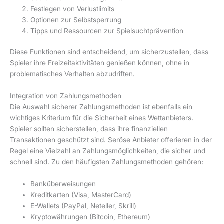
Festlegen von Verlustlimits
Optionen zur Selbstsperrung
Tipps und Ressourcen zur Spielsuchtprävention
Diese Funktionen sind entscheidend, um sicherzustellen, dass
Spieler ihre Freizeitaktivitäten genießen können, ohne in
problematisches Verhalten abzudriften.
Integration von Zahlungsmethoden
Die Auswahl sicherer Zahlungsmethoden ist ebenfalls ein
wichtiges Kriterium für die Sicherheit eines Wettanbieters.
Spieler sollten sicherstellen, dass ihre finanziellen
Transaktionen geschützt sind. Seröse Anbieter offerieren in der
Regel eine Vielzahl an Zahlungsmöglichkeiten, die sicher und
schnell sind. Zu den häufigsten Zahlungsmethoden gehören:
Banküberweisungen
Kreditkarten (Visa, MasterCard)
E-Wallets (PayPal, Neteller, Skrill)
Kryptowährungen (Bitcoin, Ethereum)