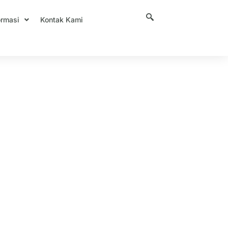
ormasi
Kontak Kami
νους Και