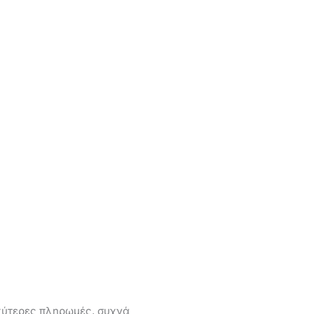
αχύτερες πληρωμές, συχνά