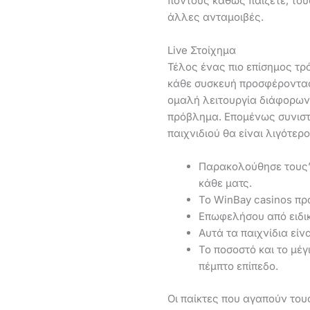
πόντους καθώς παίζετε, του
άλλες ανταμοιβές.
Live Στοίχημα
Τέλος ένας πιο επίσημος τρό
κάθε συσκευή προσφέροντας
ομαλή λειτουργία διάφορων 
πρόβλημα. Επομένως συνιστο
παιχνιδιού θα είναι λιγότερο
Παρακολούθησε τους” 
κάθε ματς.
Το WinBay casinos πρ
Επωφελήσου από ειδικ
Αυτά τα παιχνίδια είν
Το ποσοστό και το μέγ
πέμπτο επίπεδο.
Οι παίκτες που αγαπούν του