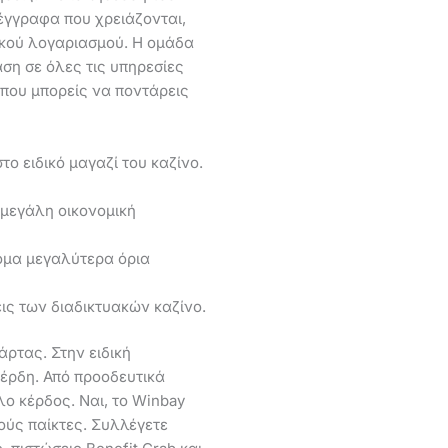
έγγραφα που χρειάζονται,
ικού λογαριασμού. Η ομάδα
ση σε όλες τις υπηρεσίες
που μπορείς να ποντάρεις
το ειδικό μαγαζί του καζίνο.
 μεγάλη οικονομική
κόμα μεγαλύτερα όρια
ις των διαδικτυακών καζίνο.
άρτας. Στην ειδική
κέρδη. Από προοδευτικά
λο κέρδος. Ναι, το Winbay
τούς παίκτες. Συλλέγετε