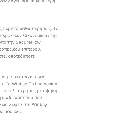
συναλλαγές και περισσότερη
ς περιττά καθυστερήσεις. Το
 Υπεράκτιων Οικονομικών της
από την SecureFlow
ραπεζικού επιπέδου. Η
οτε, οποτεδήποτε
μα με τα στοιχεία σας.
. Το Winbay On line casino
ς ευκολία χρήσης με υψηλή
η διαδικασία που σου
λεις λεφτά στο Winbay
δο που θες.