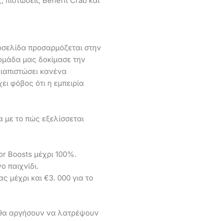
 πιστώσεις Benefit Crab και
τοσελίδα προσαρμόζεται στην
ομάδα μας δοκίμασε την
διαπιστώσει κανένα
ει φόβος ότι η εμπειρία
 με το πώς εξελίσσεται
r Boosts μέχρι 100%.
ο παιχνίδι.
ς μέχρι και €3. 000 για το
ν θα αργήσουν να λατρέψουν