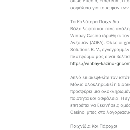
όπως Bitcoin, Ethereum, Lit
ασφάλεια για τους φαν των
Τα Καλύτερα Παιχνίδια
Βάλε λεφτά και κάνε ανάληψ
Winbay Casino ιδρύθηκε τον
Ανζουάν (AOFA). Όλες οι χ
Solutions B. V., εγγεγραμμ
πλατφόρμα μας είναι βελτισ
https://winbay-kazino-gr.com
Απλά επισκεφθείτε τον ιστότ
Μόλις ολοκληρωθεί η διαδικ
προσφέρει μια ολοκληρωμέν
ποιότητα και ασφάλεια. Η εγ
επιτρέπει να ξεκινήσεις αμ
Casino, μπες στο λογαριασμ
Παιχνίδια Και Πάροχοι