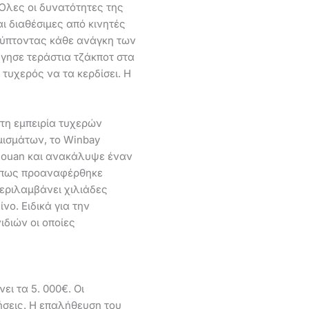
 Όλες οι δυνατότητες της
ι διαθέσιμες από κινητές
λύπτοντας κάθε ανάγκη των
ήγησε τεράστια τζάκποτ στα
τυχερός να τα κερδίσει. Η
υτη εμπειρία τυχερών
μισμάτων, το Winbay
njouan και ανακάλυψε έναν
 όπως προαναφέρθηκε
περιλαμβάνει χιλιάδες
νο. Ειδικά για την
διών οι οποίες
ει τα 5. 000€. Οι
ήσεις. Η επαλήθευση του