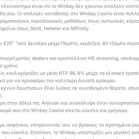
πλεονέκτημα είναι ότι το Winbay δεν χρεώνει επιπλέον κόστο
ρδη σου. Οι επιλογές κατάθεσης στο Winbay Casino είναι πολλ
ησιμοποιήσεις παραδοσιακές μεθόδους όπως πιστωτικές κάρτες
όλια όπως Skrill, Neteller και MiFinity.
 €20″ “από Δευτέρα μέχρι Πέμπτη, κερδίζεις 40 τζάμπα περι
παγγελματίες dealers και κρυστάλλινο HD streaming, απολαμ
ό χρόνο.
είς κουλοχέρηδες με μέσο RTP 96. 8% μέχρι τα κλασικά τραπέζ
ικά για να προσφέρει την καλύτερη δυνατή εμπειρία.
υχνών Ερωτήσεων δίνει λύσεις σε συνηθισμένα θέματα, όπως
ς.
ρη στην άδεια της Anjouan και ανακάλυψε έναν συναρπαστικ
ασμό σου στο Winbay Casino γίνεται εύκολα και γρήγορα.
με σαφήνεια, επιτρέποντάς σου να βρίσκεις τα αγαπημένα σου
ό σου εύκολα. Επιπλέον, το Winbay υποστηρίζει μια μεγάλη γ