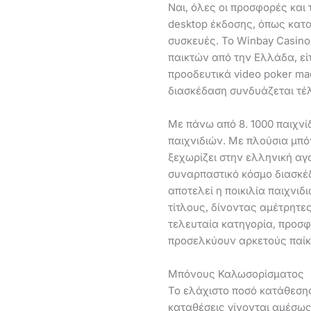
Ναι, όλες οι προσφορές και 
desktop έκδοσης, όπως κατα
συσκευές. Το Winbay Casin
παικτών από την Ελλάδα, εί
προοδευτικά video poker ma
διασκέδαση συνδυάζεται τέ
Με πάνω από 8. 1000 παιχνί
παιχνιδιών. Με πλούσια μπ
ξεχωρίζει στην ελληνική αγ
συναρπαστικό κόσμο διασκέ
αποτελεί η ποικιλία παιχνιδ
τίτλους, δίνοντας αμέτρητες
τελευταία κατηγορία, προσ
προσελκύουν αρκετούς παίκ
Μπόνους Καλωσορίσματος
Το ελάχιστο ποσό κατάθεσης 
καταθέσεις γίνονται αμέσως