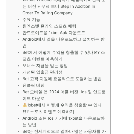
든 버전 + 무료 보너 Step In Addition In
Order To Railing Company
주요 기능:
원엑스벳 온라인 스포츠 베팅
안드로이드용 1xbet Apk 다운로드
Android에서 앱을 다운로드하고 설치하는 방
법
Bet에서 어떻게 수익을 창출할 수 있나요? 스
포츠 이벤트 예측하기
보너스 자금을 받는 방법
개선된 입출금 편리성
Bet 고객 지원에 효율적으로 도달하는 방법
원클릭 베팅
Bet 모바일 앱 2024 어플 버전, Ios 및 안드로
이드 다운로
1xbet에서 어떻게 수익을 창출할 수 있나
요? 스포츠 이벤트 예측하기
Android 또는 Ios 기기에 1xbet을 다운로드하
는 방법
Bet은 전세계적으로 얼마나 많은 사용자를 가