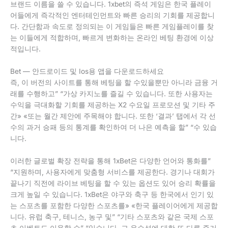
브랜드 이름을 쓸 수 있습니다. 1xbet의 즉석 게임은 한국 플레이
어들에게 즉각적인 엔터테인먼트와 빠른 승리의 기회를 제공합니
다. 간단함과 속도로 정의되는 이 게임들은 빠른 게임플레이를 찾
는 이들에게 적합하며, 빠르게 변화하는 온라인 베팅 환경에 이상
적입니다.
Bet — 안드로이드 및 Ios용 앱을 다운로드하세요
즉, 이 버전의 사이트를 통해 베팅을 할 수있을뿐만 아니라 금융 거
래를 수행하고” “가상 카지노를 즐길 수 있습니다. 또한 사용자는
수익을 극대화할 기회를 제공하는 X2 수요일 프로모션 및 기타 주
간» «또는 월간 제안에 주목해야 합니다. 또한 ‘결과’ 탭에서 각 선
수의 과거 승패 등의 통계를 확인하여 더 나은 예측을 할” “수 있습
니다.
이러한 글로벌 확장 전략을 통해 1xBet은 다양한 언어와 통화를”
“지원하며, 사용자에게 맞춤형 서비스를 제공한다. 경기나 대회가
끝나기 직전에 라이브 베팅을 할 수 있는 옵션도 있어 승리 확률을
크게 높일 수 있습니다. 1xBet은 야구와 축구 등 한국에서 인기 있
는 스포츠를 포함한 다양한 스포츠를» «한국 플레이어에게 제공합
니다. 유럽 축구, 테니스, 농구 및” “기타 스포츠와 같은 국제 스포
츠 이벤트도 이용할 수” “있습니다. 그 우수성에 대한 또 다른 증거