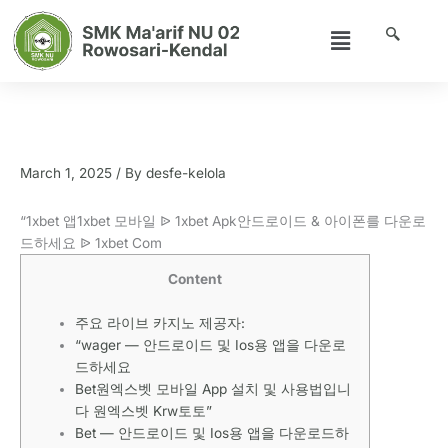
Skip
Menu
to
content
1xbet 어플, 모바일, 앱 다운: Game
Factory
March 1, 2025
/ By
desfe-kelola
“1xbet 앱1xbet 모바일 ᐉ 1xbet Apk안드로이드 & 아이폰를 다운로
드하세요 ᐉ 1xbet Com
Content
주요 라이브 카지노 제공자:
“wager — 안드로이드 및 Ios용 앱을 다운로
드하세요
Bet원엑스벳 모바일 App 설치 및 사용법입니
다 원엑스벳 Krw토토”
Bet — 안드로이드 및 Ios용 앱을 다운로드하