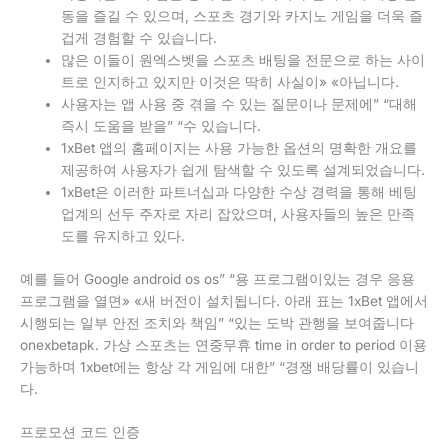
동을 즐길 수 있으며, 스포츠 경기와 카지노 게임을 더욱 즐
겁게 경험할 수 있습니다.
많은 이들이 원엑스벳을 스포츠 배팅을 전문으로 하는 사이
트로 인지하고 있지만 이것은 딱히 사실이» «아닙니다.
사용자는 앱 사용 중 겪을 수 있는 질문이나 문제에” “대해
즉시 도움을 받을” “수 있습니다.
1xBet 앱의 홈페이지는 사용 가능한 옵션의 명확한 개요를
제공하여 사용자가 쉽게 탐색할 수 있도록 설계되었습니다.
1xBet은 이러한 파트너십과 다양한 수상 경력을 통해 베팅
업계의 선두 주자로 자리 잡았으며, 사용자들의 높은 만족
도를 유지하고 있다.
예를 들어 Google android os os” “용 프로그램이있는 경우 응용
프로그램을 열면» «새 버전이 설치됩니다. 아래 표는 1xBet 앱에서
시행되는 일부 안전 조치와 책임” “있는 도박 관행을 보여줍니다
onexbetapk. 가상 스포츠는 연중무휴 time in order to period 이용
가능하며 1xbet에는 항상 각 게임에 대한” “경쟁 배당률이 있습니
다.
프로모션 코드 인증