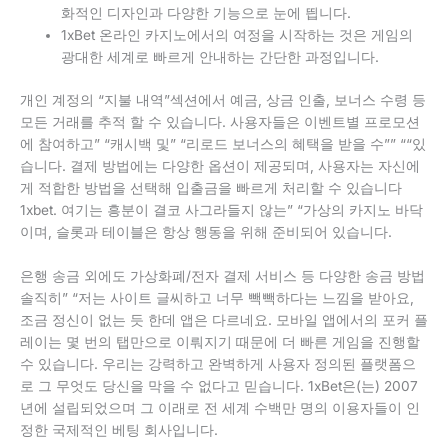
화적인 디자인과 다양한 기능으로 눈에 띕니다.
1xBet 온라인 카지노에서의 여정을 시작하는 것은 게임의
광대한 세계로 빠르게 안내하는 간단한 과정입니다.
개인 계정의 “지불 내역”섹션에서 예금, 상금 인출, 보너스 수령 등
모든 거래를 추적 할 수 있습니다. 사용자들은 이벤트별 프로모션
에 참여하고” “캐시백 및” “리로드 보너스의 혜택을 받을 수”” ““있
습니다. 결제 방법에는 다양한 옵션이 제공되며, 사용자는 자신에
게 적합한 방법을 선택해 입출금을 빠르게 처리할 수 있습니다
1xbet. 여기는 흥분이 결코 사그라들지 않는” “가상의 카지노 바닥
이며, 슬롯과 테이블은 항상 행동을 위해 준비되어 있습니다.
은행 송금 외에도 가상화폐/전자 결제 서비스 등 다양한 송금 방법
솔직히” “저는 사이트 글씨하고 너무 빽빽하다는 느낌을 받아요,
조금 정신이 없는 듯 한데 앱은 다르네요. 모바일 앱에서의 포커 플
레이는 몇 번의 탭만으로 이뤄지기 때문에 더 빠른 게임을 진행할
수 있습니다. 우리는 강력하고 완벽하게 사용자 정의된 플랫폼으
로 그 무엇도 당신을 막을 수 없다고 믿습니다. 1xBet은(는) 2007
년에 설립되었으며 그 이래로 전 세계 수백만 명의 이용자들이 인
정한 국제적인 베팅 회사입니다.