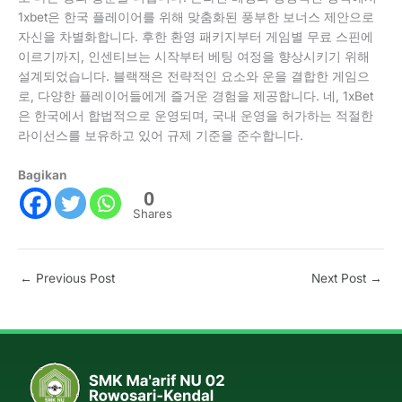
1xbet은 한국 플레이어를 위해 맞춤화된 풍부한 보너스 제안으로
자신을 차별화합니다. 후한 환영 패키지부터 게임별 무료 스핀에
이르기까지, 인센티브는 시작부터 베팅 여정을 향상시키기 위해
설계되었습니다. 블랙잭은 전략적인 요소와 운을 결합한 게임으
로, 다양한 플레이어들에게 즐거운 경험을 제공합니다. 네, 1xBet
은 한국에서 합법적으로 운영되며, 국내 운영을 허가하는 적절한
라이선스를 보유하고 있어 규제 기준을 준수합니다.
Bagikan
0
Shares
←
Previous Post
Next Post
→