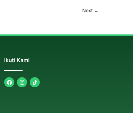
Next
→
Ikuti Kami
F
I
a
n
c
s
e
t
b
a
o
g
o
r
k
a
m