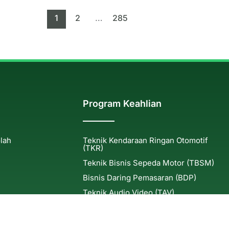
1
2
…
285
Program Keahlian
olah
Teknik Kendaraan Ringan Otomotif
(TKR)
Teknik Bisnis Sepeda Motor (TBSM)
Bisnis Daring Pemasaran (BDP)
Teknik Audio Video (TAV)
Teknik Komputer Jaringan (TKJ)