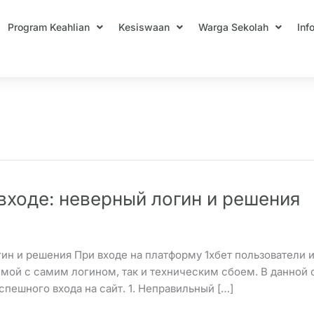
Program Keahlian
Kesiswaan
Warga Sekolah
Inf
входе: неверный логин и решения
гин и решения При входе на платформу 1хбет пользователи 
мой с самим логином, так и техническим сбоем. В данной
пешного входа на сайт. 1. Неправильный […]