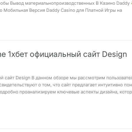
собы Вывод материальнопроизводственных В Казино Daddy
о Мобильная Версия Daddy Casino для Платной Игры на
the 1хбет официальный сайт Design
ный сайт Design В данном обзоре мы рассмотрим пользовате
свидетельствуют о том, что сайт предлагает интуитивно по
 подробно проанализируем ключевые аспекты дизайна, кот