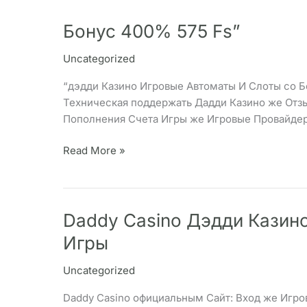
Бонус
Бонус 400% 575 Fs”
400%
Uncategorized
575
Fs”
“дэдди Казино Игровые Автоматы И Слоты со Б
Техническая поддержать Дадди Казино же От
Пополнения Счета Игры же Игровые Провайде
Read More »
Daddy
Daddy Casino Дэдди Казин
Casino
Игры
Дэдди
Казино
Uncategorized
Официальный
Daddy Casino официальным Сайт: Вход же Игр
Сайт,