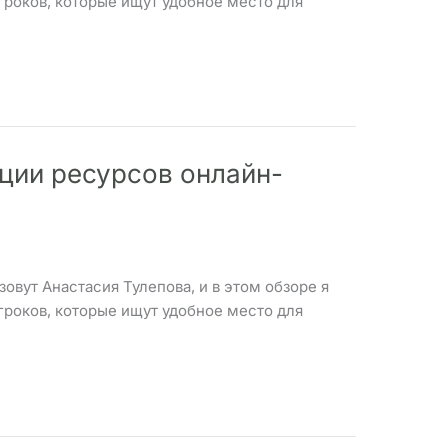
игроков, которые ищут удобное место для
ации ресурсов онлайн-
овут Анастасия Тулепова, и в этом обзоре я
игроков, которые ищут удобное место для