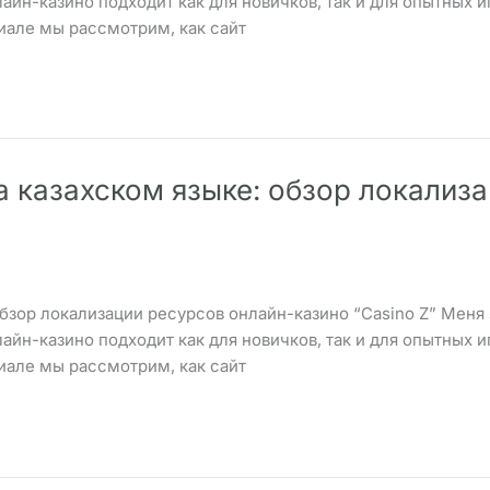
лайн-казино подходит как для новичков, так и для опытных 
риале мы рассмотрим, как сайт
а казахском языке: обзор локализ
бзор локализации ресурсов онлайн-казино “Casino Z” Меня з
лайн-казино подходит как для новичков, так и для опытных 
риале мы рассмотрим, как сайт