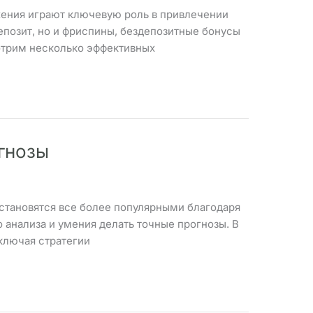
жения играют ключевую роль в привлечении
епозит, но и фриспины, бездепозитные бонусы
мотрим несколько эффективных
огнозы
 становятся все более популярными благодаря
 анализа и умения делать точные прогнозы. В
ключая стратегии