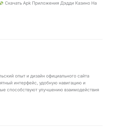
Скачать Apk Приложения Дэдди Казино На
льский опыт и дизайн официального сайта
нятный интерфейс, удобную навигацию и
орые способствуют улучшению взаимодействия