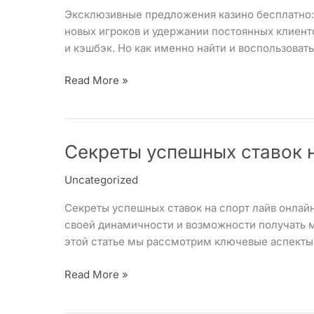
бесплатно:
Эксклюзивные предложения казино бесплатно:
как
новых игроков и удержании постоянных клиенто
их
и кэшбэк. Но как именно найти и воспользова
найти
Read More »
Секреты
Секреты успешных ставок н
успешных
Uncategorized
ставок
на
Секреты успешных ставок на спорт лайв онлайн
спорт
своей динамичности и возможности получать м
лайв
этой статье мы рассмотрим ключевые аспекты,
онлайн:
анализ
Read More »
и
прогнозы