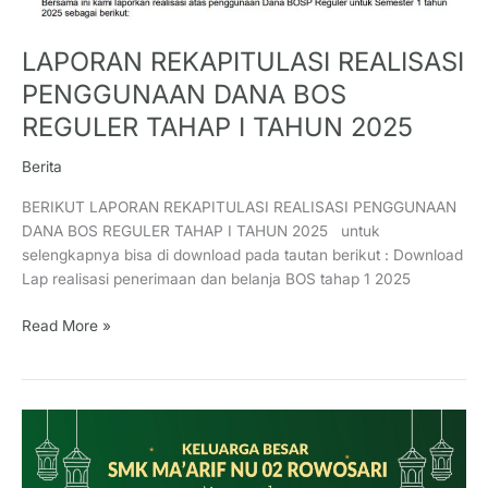
REGULER
TAHAP
LAPORAN REKAPITULASI REALISASI
I
TAHUN
PENGGUNAAN DANA BOS
2025
REGULER TAHAP I TAHUN 2025
Berita
BERIKUT LAPORAN REKAPITULASI REALISASI PENGGUNAAN
DANA BOS REGULER TAHAP I TAHUN 2025 untuk
selengkapnya bisa di download pada tautan berikut : Download
Lap realisasi penerimaan dan belanja BOS tahap 1 2025
Read More »
SELAMAT
HARI
RAYA