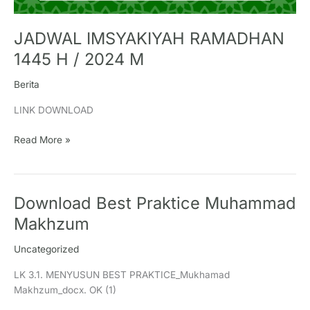
JADWAL IMSYAKIYAH RAMADHAN
1445 H / 2024 M
Berita
LINK DOWNLOAD
Read More »
Download Best Praktice Muhammad
Download
Best
Makhzum
Praktice
Muhammad
Uncategorized
Makhzum
LK 3.1. MENYUSUN BEST PRAKTICE_Mukhamad
Makhzum_docx. OK (1)