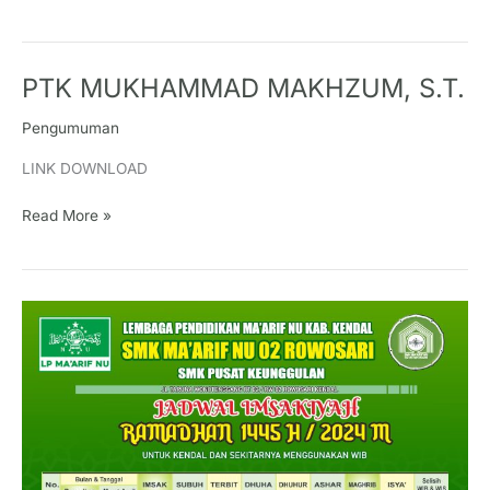
PTK MUKHAMMAD MAKHZUM, S.T.
PTK
MUKHAMMAD
Pengumuman
MAKHZUM,
S.T.
LINK DOWNLOAD
Read More »
JADWAL
IMSYAKIYAH
RAMADHAN
1445
H
/
2024
M