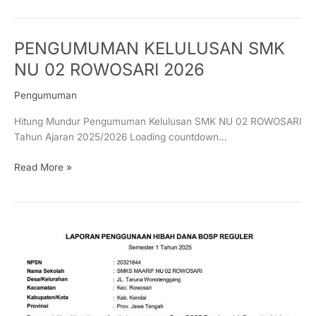
PENGUMUMAN KELULUSAN SMK
PENGUMUMAN
KELULUSAN
NU 02 ROWOSARI 2026
SMK
NU
Pengumuman
02
Hitung Mundur Pengumuman Kelulusan SMK NU 02 ROWOSARI
ROWOSARI
Tahun Ajaran 2025/2026 Loading countdown…
2026
Read More »
LAPORAN
REKAPITULASI
REALISASI
PENGGUNAAN
DANA
BOS