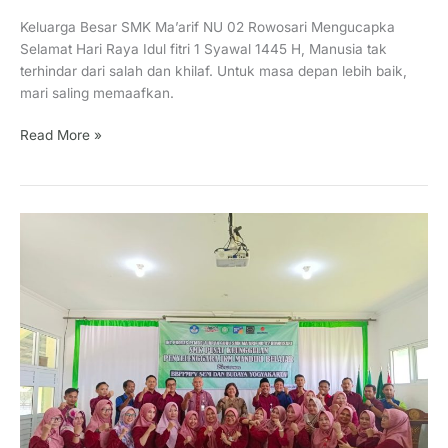
Keluarga Besar SMK Ma’arif NU 02 Rowosari Mengucapka
Selamat Hari Raya Idul fitri 1 Syawal 1445 H, Manusia tak
terhindar dari salah dan khilaf. Untuk masa depan lebih baik,
mari saling memaafkan.
Read More »
SMK
MA’ARIF
NU
02
ROWOSARI
LOLOS
SMK
PUSAT
KEUNGGULAN
REGULER
LANJUTAN